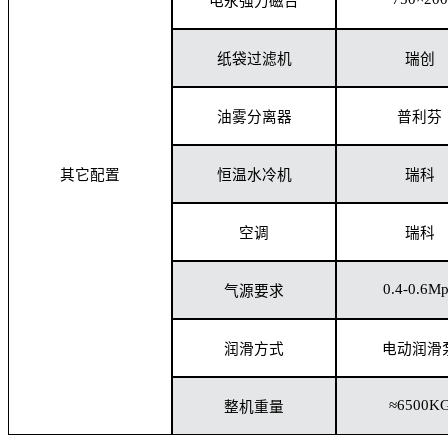
电永强力磁台
纸袋过滤机
瑞创
油雾分离器
普利芬
其它配置
恒温水冷机
瑞科
空调
瑞科
0.4-0.6M
气源要求
润滑方式
电动润滑
≈6500K
整机重量