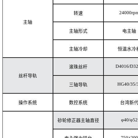
24000rp
转速
主轴
主轴形式
电主轴
主轴冷却
恒温水冷
D4016/D3
滚珠丝杆
丝杆导轨
HG40/35/
三轴导轨
操作系统
数控系统
台湾新
φ40/φ52
砂轮修正器主轴直径
750×200