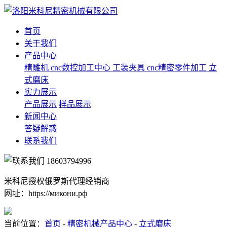
首页
关于我们
产品中心
精雕机
cnc数控加工中心
工装夹具
cnc精密零件加工
立
式磨床
实力展示
产品展示
样品展示
新闻中心
答疑解惑
联系我们
18603794996
米科尼授权俄罗斯代理经销商
网址：https://микони.рф
当前位置：
首页
-
精密机械产品中心
-
立式磨床