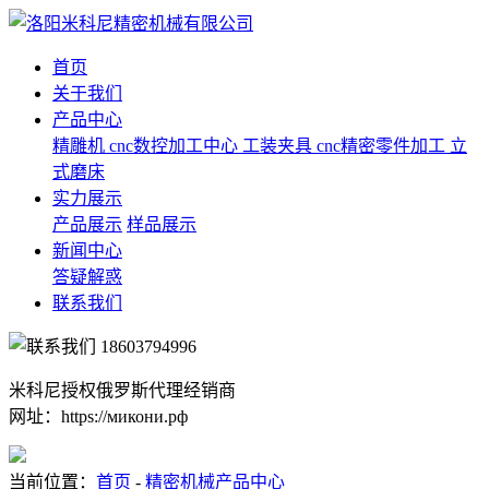
首页
关于我们
产品中心
精雕机
cnc数控加工中心
工装夹具
cnc精密零件加工
立
式磨床
实力展示
产品展示
样品展示
新闻中心
答疑解惑
联系我们
18603794996
米科尼授权俄罗斯代理经销商
网址：https://микони.рф
当前位置：
首页
-
精密机械产品中心