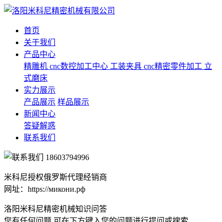
首页
关于我们
产品中心
精雕机
cnc数控加工中心
工装夹具
cnc精密零件加工
立
式磨床
实力展示
产品展示
样品展示
新闻中心
答疑解惑
联系我们
18603794996
米科尼授权俄罗斯代理经销商
网址：https://микони.рф
洛阳米科尼精密机械知识问答
您有任何问题 可在下方键入您的问题进行提问或搜索