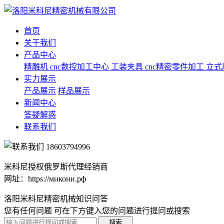
首页
关于我们
产品中心
精雕机
cnc数控加工中心
工装夹具
cnc精密零件加工
立式
实力展示
产品展示
样品展示
新闻中心
答疑解惑
联系我们
18603794996
米科尼授权俄罗斯代理经销商
网址：https://микони.рф
洛阳米科尼精密机械知识问答
您有任何问题 可在下方键入您的问题进行提问或搜索