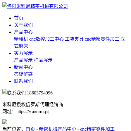
首页
关于我们
产品中心
精雕机
cnc数控加工中心
工装夹具
cnc精密零件加工
立
式磨床
实力展示
产品展示
样品展示
新闻中心
答疑解惑
联系我们
18603794996
米科尼授权俄罗斯代理经销商
网址：https://микони.рф
当前位置：
首页
-
精密机械产品中心
-
cnc精密零件加工