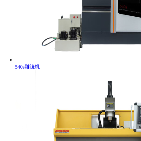
540s雕铣机