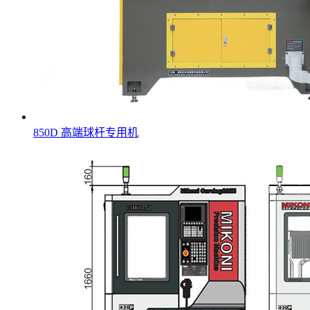
850D 高端球杆专用机