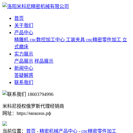
首页
关于我们
产品中心
精雕机
cnc数控加工中心
工装夹具
cnc精密零件加工
立
式磨床
实力展示
产品展示
样品展示
新闻中心
答疑解惑
联系我们
18603794996
米科尼授权俄罗斯代理经销商
网址：https://микони.рф
当前位置：
首页
-
精密机械产品中心
-
cnc精密零件加工