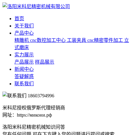
首页
关于我们
产品中心
精雕机
cnc数控加工中心
工装夹具
cnc精密零件加工
立
式磨床
实力展示
产品展示
样品展示
新闻中心
答疑解惑
联系我们
18603794996
米科尼授权俄罗斯代理经销商
网址：https://микони.рф
洛阳米科尼精密机械知识问答
您有任何问题 可在下方键入您的问题进行提问或搜索