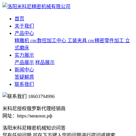
首页
关于我们
产品中心
精雕机
cnc数控加工中心
工装夹具
cnc精密零件加工
立
式磨床
实力展示
产品展示
样品展示
新闻中心
答疑解惑
联系我们
18603794996
米科尼授权俄罗斯代理经销商
网址：https://микони.рф
洛阳米科尼精密机械知识问答
您有任何问题 可在下方键入您的问题进行提问或搜索