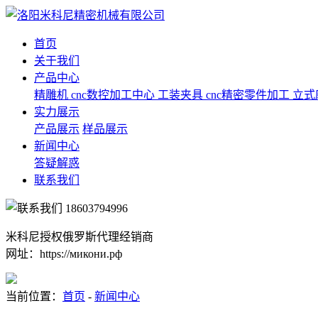
首页
关于我们
产品中心
精雕机
cnc数控加工中心
工装夹具
cnc精密零件加工
立式
实力展示
产品展示
样品展示
新闻中心
答疑解惑
联系我们
18603794996
米科尼授权俄罗斯代理经销商
网址：https://микони.рф
当前位置：
首页
-
新闻中心