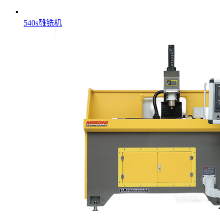
540s雕铣机