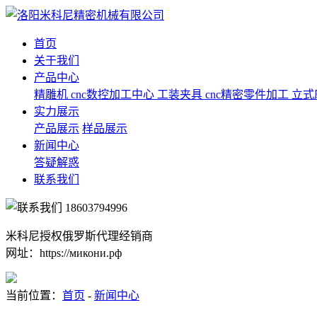
首页
关于我们
产品中心
精雕机
cnc数控加工中心
工装夹具
cnc精密零件加工
立式
实力展示
产品展示
样品展示
新闻中心
答疑解惑
联系我们
18603794996
米科尼授权俄罗斯代理经销商
网址：https://микони.рф
当前位置：
首页
-
新闻中心