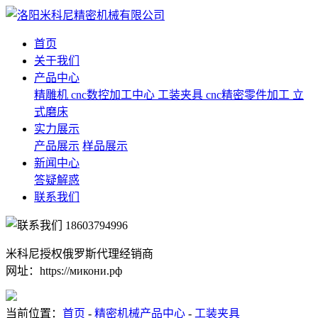
首页
关于我们
产品中心
精雕机
cnc数控加工中心
工装夹具
cnc精密零件加工
立
式磨床
实力展示
产品展示
样品展示
新闻中心
答疑解惑
联系我们
18603794996
米科尼授权俄罗斯代理经销商
网址：https://микони.рф
当前位置：
首页
-
精密机械产品中心
-
工装夹具